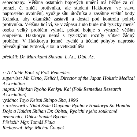
sebeobrany. Většina ostatních bojových umění má běžně za cíl
porazit či zničit protivníka, ale student Hakkoryu, ve stavu
naprostého uvolnění, využije sílu útočníka a zasáhne vitální body
Keiraku, aby okamžitě zastavil a dostal pod kontrolu pohyb
protivníka. Většina lidí ví, že v zápasu Judo bude mít fyzicky menší
osoba velký problém vyhrát, pokud bojuje s výrazně větším
soupeřem. Hakkoryu nemá s fyzickými rozdíly vůbec žádný
problém. V Hakkoryu jemné, rychlé a účelné pohyby naprosto
převažují nad tvrdostí, silou a velikostí těla.
přeložil: Dr. Murakami Shuzan, L.Ac., Dipl. Ac.
z: A Guide Book of Folk Remedies
supervize: Mr. Ueno, Keiichi, Director of the Japan Holistic Medical
Association
napsal: Minkan Ryoho Kenkyu Kai (Folk Remedies Research
Association)
vydáno: Toyo Keizai Shinpo-Sha, 1996
z rozhovorů s Nidai Soke Okuyama Ryuho v Hakkoryu So Hombu
Dojo a Kaiden Shihan Dr. Obitsu, Ryoichi v jeho soukromé
nemocnici, Obitsu Sankei Byooin
Přeložil: Mgr. Tomáš Fiala
Redigoval: Mgr. Michal Čoupek