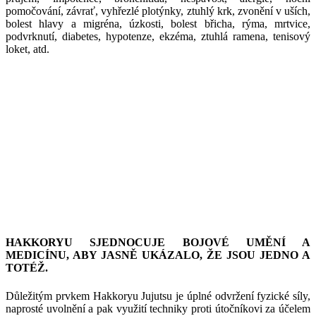
pomočování, závrať, vyhřezlé plotýnky, ztuhlý krk, zvonění v uších,
bolest hlavy a migréna, úzkosti, bolest břicha, rýma, mrtvice,
podvrknutí, diabetes, hypotenze, ekzéma, ztuhlá ramena, tenisový
loket, atd.
HAKKORYU SJEDNOCUJE BOJOVÉ UMĚNÍ A
MEDICÍNU, ABY JASNĚ UKÁZALO, ŽE JSOU JEDNO A
TOTÉŽ.
Důležitým prvkem Hakkoryu Jujutsu je úplné odvržení fyzické síly,
naprosté uvolnění a pak využití techniky proti útočníkovi za účelem