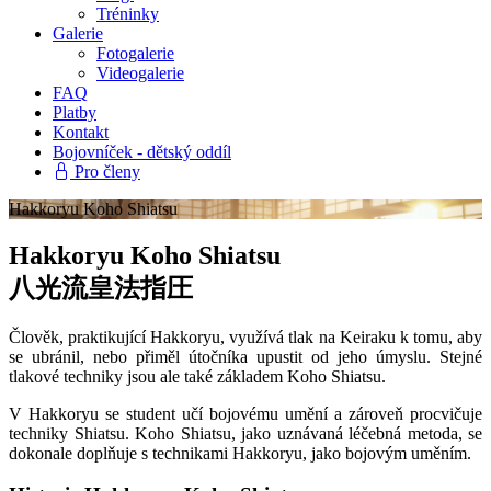
Tréninky
Galerie
Fotogalerie
Videogalerie
FAQ
Platby
Kontakt
Bojovníček - dětský oddíl
Pro členy
Hakkoryu Koho Shiatsu
­Hakkoryu Koho Shiatsu
八光流皇法指圧
Člověk, praktikující Hakkoryu, využívá tlak na Keiraku k tomu, aby
se ubránil, nebo přiměl útočníka upustit od jeho úmyslu. Stejné
tlakové techniky jsou ale také základem Koho Shiatsu.
V Hakkoryu se student učí bojovému umění a zároveň procvičuje
techniky Shiatsu. Koho Shiatsu, jako uznávaná léčebná metoda, se
dokonale doplňuje s technikami Hakkoryu, jako bojovým uměním.