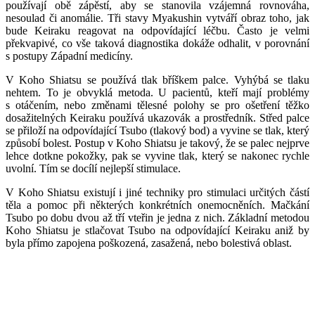
používají obě zápěstí, aby se stanovila vzájemná rovnováha,
nesoulad či anomálie. Tři stavy Myakushin vytváří obraz toho, jak
bude Keiraku reagovat na odpovídající léčbu. Často je velmi
překvapivé, co vše taková diagnostika dokáže odhalit, v porovnání
s postupy Západní medicíny.
V Koho Shiatsu se používá tlak bříškem palce. Vyhýbá se tlaku
nehtem. To je obvyklá metoda. U pacientů, kteří mají problémy
s otáčením, nebo změnami tělesné polohy se pro ošetření těžko
dosažitelných Keiraku používá ukazovák a prostředník. Střed palce
se přiloží na odpovídající Tsubo (tlakový bod) a vyvine se tlak, který
způsobí bolest. Postup v Koho Shiatsu je takový, že se palec nejprve
lehce dotkne pokožky, pak se vyvine tlak, který se nakonec rychle
uvolní. Tím se docílí nejlepší stimulace.
V Koho Shiatsu existují i jiné techniky pro stimulaci určitých částí
těla a pomoc při některých konkrétních onemocněních. Mačkání
Tsubo po dobu dvou až tří vteřin je jedna z nich. Základní metodou
Koho Shiatsu je stlačovat Tsubo na odpovídající Keiraku aniž by
byla přímo zapojena poškozená, zasažená, nebo bolestivá oblast.