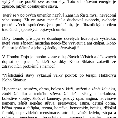
vyhýbání se použití své osobní síly. Toto schraňování energie je
způsob, jakým dosahujeme stavu,
který se v bojových uměních nazývá Zanshin (čistá mysl, nevědomí
sebe sama). Žít ve stavu mentální a duchovní svobody, svobody
prosté všech společenských problémů, je filozofickým cílem
tradičních japonských bojových umění.
Díky tomuto přístupu se dosahuje skvělých léčebných výsledků,
které však západní medicína nedokáže vysvětlit a ani chápat. Koho
Shiatsu je účinné a jeho výsledky přetrvávají.“
V Hombu Dojo je mnoho zpráv o úspěšných léčbách a děkovných
dopisů od pacientů, kteří se díky Koho Shiatsu zotavili ze
zdravotních problémů a nemocí.
*Následující stavy vykazují velký pokrok po terapii Hakkoryu
Koho Shiatsu:
Hypertenze, neurózy, obrna, bolest v kříži, snížení a zánět žaludku,
zánět žaludku a tenkého střeva, žaludeční vředy, tuberkulóza,
bolestivé klouby, žlučové kameny, pásový opar, angína, ledvinové
kameny, zánět slepého střeva, presbyopie, astma, dětská obrna,
běžná rýma a chřipka, revma, horečka, hemoroidy, ischias, děložní
fibroid, nepravidelná menstruace, artritida, zánět ledvin, zácpa a
průjem, impotence, bronchitida, nespavost, alergie, noční