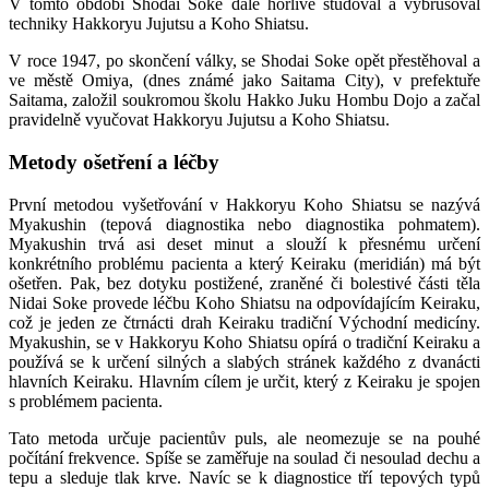
V tomto období Shodai Soke dále horlivě studoval a vybrušoval
techniky Hakkoryu Jujutsu a Koho Shiatsu.
V roce 1947, po skončení války, se Shodai Soke opět přestěhoval a
ve městě Omiya, (dnes známé jako Saitama City), v prefektuře
Saitama, založil soukromou školu Hakko Juku Hombu Dojo a začal
pravidelně vyučovat Hakkoryu Jujutsu a Koho Shiatsu.
Metody ošetření a léčby
První metodou vyšetřování v Hakkoryu Koho Shiatsu se nazývá
Myakushin (tepová diagnostika nebo diagnostika pohmatem).
Myakushin trvá asi deset minut a slouží k přesnému určení
konkrétního problému pacienta a který Keiraku (meridián) má být
ošetřen. Pak, bez dotyku postižené, zraněné či bolestivé části těla
Nidai Soke provede léčbu Koho Shiatsu na odpovídajícím Keiraku,
což je jeden ze čtrnácti drah Keiraku tradiční Východní medicíny.
Myakushin, se v Hakkoryu Koho Shiatsu opírá o tradiční Keiraku a
používá se k určení silných a slabých stránek každého z dvanácti
hlavních Keiraku. Hlavním cílem je určit, který z Keiraku je spojen
s problémem pacienta.
Tato metoda určuje pacientův puls, ale neomezuje se na pouhé
počítání frekvence. Spíše se zaměřuje na soulad či nesoulad dechu a
tepu a sleduje tlak krve. Navíc se k diagnostice tří tepových typů