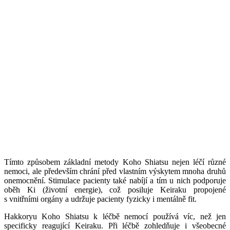
Tímto způsobem základní metody Koho Shiatsu nejen léčí různé
nemoci, ale především chrání před vlastním výskytem mnoha druhů
onemocnění. Stimulace pacienty také nabíjí a tím u nich podporuje
oběh Ki (životní energie), což posiluje Keiraku propojené
s vnitřními orgány a udržuje pacienty fyzicky i mentálně fit.
Hakkoryu Koho Shiatsu k léčbě nemocí používá víc, než jen
specificky reagující Keiraku. Při léčbě zohledňuje i všeobecné