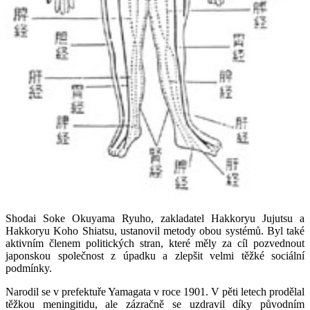
Shodai Soke Okuyama Ryuho, zakladatel Hakkoryu Jujutsu a
Hakkoryu Koho Shiatsu, ustanovil metody obou systémů. Byl také
aktivním členem politických stran, které měly za cíl pozvednout
japonskou společnost z úpadku a zlepšit velmi těžké sociální
podmínky.
Narodil se v prefektuře Yamagata v roce 1901. V pěti letech prodělal
těžkou meningitidu, ale zázračně se uzdravil díky původním