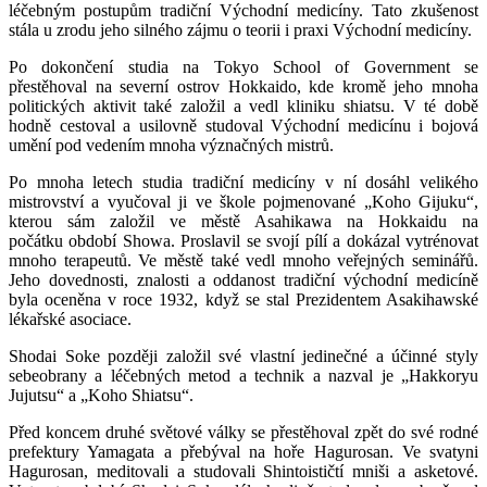
léčebným postupům tradiční Východní medicíny. Tato zkušenost
stála u zrodu jeho silného zájmu o teorii i praxi Východní medicíny.
Po dokončení studia na Tokyo School of Government se
přestěhoval na severní ostrov Hokkaido, kde kromě jeho mnoha
politických aktivit také založil a vedl kliniku shiatsu. V té době
hodně cestoval a usilovně studoval Východní medicínu i bojová
umění pod vedením mnoha význačných mistrů.
Po mnoha letech studia tradiční medicíny v ní dosáhl velikého
mistrovství a vyučoval ji ve škole pojmenované „Koho Gijuku“,
kterou sám založil ve městě Asahikawa na Hokkaidu na
počátku období Showa. Proslavil se svojí pílí a dokázal vytrénovat
mnoho terapeutů. Ve městě také vedl mnoho veřejných seminářů.
Jeho dovednosti, znalosti a oddanost tradiční východní medicíně
byla oceněna v roce 1932, když se stal Prezidentem Asakihawské
lékařské asociace.
Shodai Soke později založil své vlastní jedinečné a účinné styly
sebeobrany a léčebných metod a technik a nazval je „Hakkoryu
Jujutsu“ a „Koho Shiatsu“.
Před koncem druhé světové války se přestěhoval zpět do své rodné
prefektury Yamagata a přebýval na hoře Hagurosan. Ve svatyni
Hagurosan, meditovali a studovali Shintoističtí mniši a asketové.