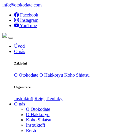
info@otokodate.com
Facebook
Instagram
YouTube
Úvod
O nás
Základní
O Otokodate
O Hakkoryu
Koho Shiatsu
Organizace
Instruktoři
Reigi
Tréninky
O nás
O Otokodate
O Hakkoryu
Koho Shiatsu
Instruktoři
Reigi