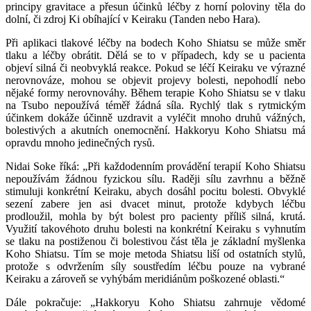
principy gravitace a přesun účinků léčby z horní poloviny těla do
dolní, či zdroj Ki obíhající v Keiraku (Tanden nebo Hara).
Při aplikaci tlakové léčby na bodech Koho Shiatsu se může směr
tlaku a léčby obrátit. Dělá se to v případech, kdy se u pacienta
objeví silná či neobvyklá reakce. Pokud se léčí Keiraku ve výrazné
nerovnováze, mohou se objevit projevy bolesti, nepohodlí nebo
nějaké formy nerovnováhy. Během terapie Koho Shiatsu se v tlaku
na Tsubo nepoužívá téměř žádná síla. Rychlý tlak s rytmickým
účinkem dokáže účinně uzdravit a vyléčit mnoho druhů vážných,
bolestivých a akutních onemocnění. Hakkoryu Koho Shiatsu má
opravdu mnoho jedinečných rysů.
Nidai Soke říká: „Při každodenním provádění terapií Koho Shiatsu
nepoužívám žádnou fyzickou sílu. Raději sílu zavrhnu a běžně
stimuluji konkrétní Keiraku, abych dosáhl pocitu bolesti. Obvyklé
sezení zabere jen asi dvacet minut, protože kdybych léčbu
prodloužil, mohla by být bolest pro pacienty příliš silná, krutá.
Využití takovéhoto druhu bolesti na konkrétní Keiraku s vyhnutím
se tlaku na postiženou či bolestivou část těla je základní myšlenka
Koho Shiatsu. Tím se moje metoda Shiatsu liší od ostatních stylů,
protože s odvržením síly soustředím léčbu pouze na vybrané
Keiraku a zároveň se vyhýbám meridiánům poškozené oblasti.“
Dále pokračuje: „Hakkoryu Koho Shiatsu zahrnuje vědomé