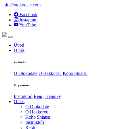
info@otokodate.com
Facebook
Instagram
YouTube
Úvod
O nás
Základní
O Otokodate
O Hakkoryu
Koho Shiatsu
Organizace
Instruktoři
Reigi
Tréninky
O nás
O Otokodate
O Hakkoryu
Koho Shiatsu
Instruktoři
Reigi